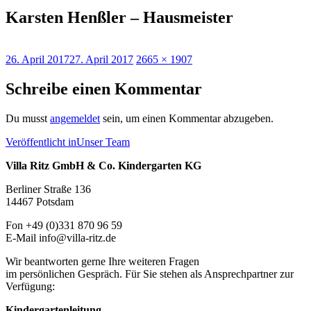
Karsten Henßler – Hausmeister
Veröffentlicht
Originalgröße
26. April 2017
27. April 2017
2665 × 1907
am
Schreibe einen Kommentar
Du musst
angemeldet
sein, um einen Kommentar abzugeben.
Beitragsnavigation
Veröffentlicht in
Unser Team
Villa Ritz GmbH & Co. Kindergarten KG
Berliner Straße 136
14467 Potsdam
Fon +49 (0)331 870 96 59
E-Mail info@villa-ritz.de
Wir beantworten gerne Ihre weiteren Fragen
im persönlichen Gespräch. Für Sie stehen als Ansprechpartner zur
Verfügung:
Kindergartenleitung