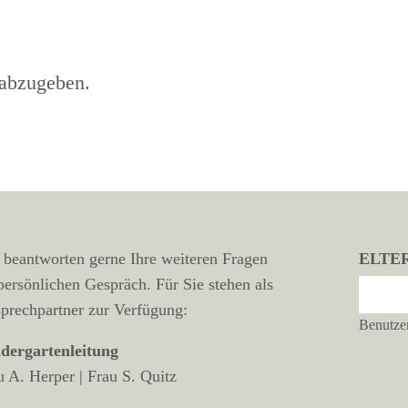
abzugeben.
 beantworten gerne Ihre weiteren Fragen
ELTE
persönlichen Gespräch. Für Sie stehen als
prechpartner zur Verfügung:
Benutze
dergartenleitung
u A. Herper | Frau S. Quitz