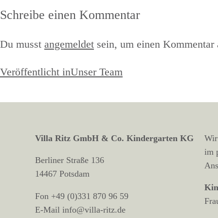
am
Schreibe einen Kommentar
Du musst
angemeldet
sein, um einen Kommentar 
Beitragsnavigation
Veröffentlicht in
Unser Team
Villa Ritz GmbH & Co. Kindergarten KG
Wir
im 
Berliner Straße 136
Ans
14467 Potsdam
Kin
Fon +49 (0)331 870 96 59
Fra
E-Mail info@villa-ritz.de