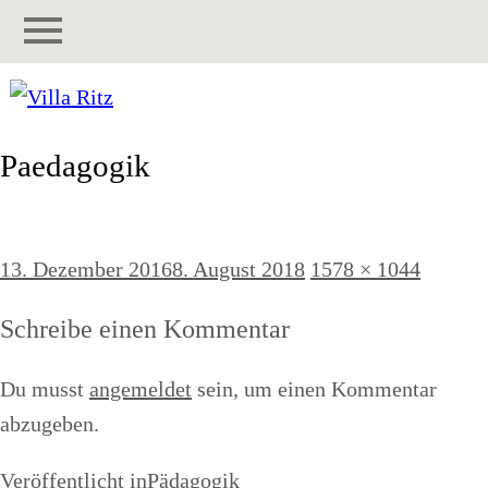
Paedagogik
Veröffentlicht
Originalgröße
13. Dezember 2016
8. August 2018
1578 × 1044
am
Schreibe einen Kommentar
Du musst
angemeldet
sein, um einen Kommentar
abzugeben.
Beitragsnavigation
Veröffentlicht in
Pädagogik