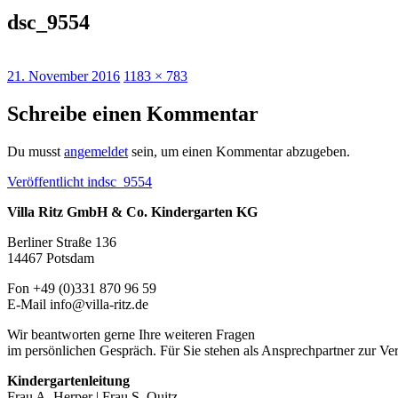
dsc_9554
Veröffentlicht
Originalgröße
21. November 2016
1183 × 783
am
Schreibe einen Kommentar
Du musst
angemeldet
sein, um einen Kommentar abzugeben.
Beitragsnavigation
Veröffentlicht in
dsc_9554
Villa Ritz GmbH & Co. Kindergarten KG
Berliner Straße 136
14467 Potsdam
Fon +49 (0)331 870 96 59
E-Mail info@villa-ritz.de
Wir beantworten gerne Ihre weiteren Fragen
im persönlichen Gespräch. Für Sie stehen als Ansprechpartner zur Ve
Kindergartenleitung
Frau A. Herper | Frau S. Quitz